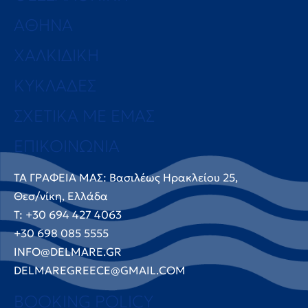
ΑΘΗΝΑ
ΧΑΛΚΙΔΙΚΗ
ΚΥΚΛΑΔΕΣ
ΣΧΕΤΙΚΑ ΜΕ ΕΜΑΣ
ΕΠΙΚΟΙΝΩΝΙΑ
ΤΑ ΓΡΑΦΕΙΑ ΜΑΣ: Βασιλέως Ηρακλείου 25,
Θεσ/νίκη, Ελλάδα
T: +30 694 427 4063
+30 698 085 5555
INFO@DELMARE.GR
DELMAREGREECE@GMAIL.COM
BOOKING POLICY