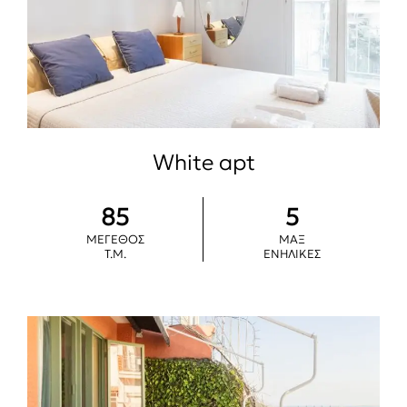
White apt
85
5
ΜΕΓΕΘΟΣ
ΜΑΞ
Τ.Μ.
ΕΝΗΛΙΚΕΣ